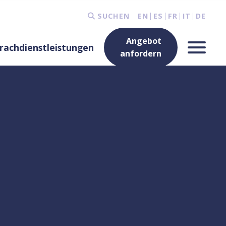
SUCHEN
EN
ES
FR
IT
DE
Angebot
rachdienstleistungen
anfordern