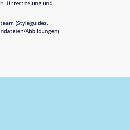
en, Untertitelung und
nteam (Styleguides,
gndateien/Abbildungen)