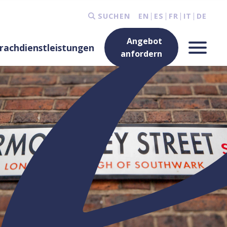
SUCHEN
EN
ES
FR
IT
DE
Angebot
rachdienstleistungen
anfordern