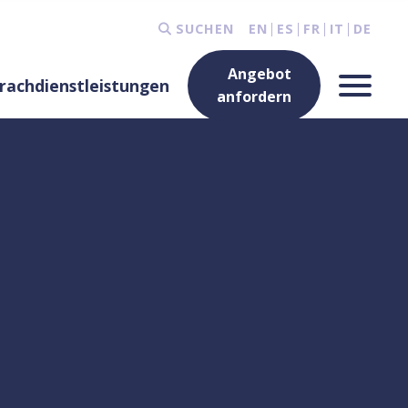
SUCHEN
EN
ES
FR
IT
DE
Angebot
rachdienstleistungen
anfordern