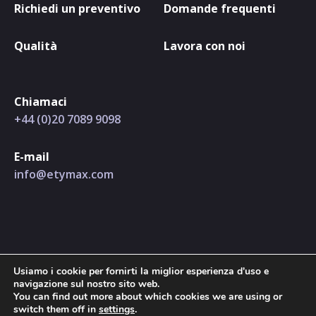
Richiedi un preventivo
Domande frequenti
Qualità
Lavora con noi
Chiamaci
+44 (0)20 7089 9098
E-mail
info@etymax.com
Usiamo i cookie per fornirti la miglior esperienza d'uso e
navigazione sul nostro sito web.
You can find out more about which cookies we are using or
© Etymax 2026 | Registered in England and Wales No.
switch them off in
settings
.