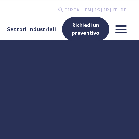
CERCA
EN
ES
FR
IT
DE
Richiedi un
Settori industriali
preventivo