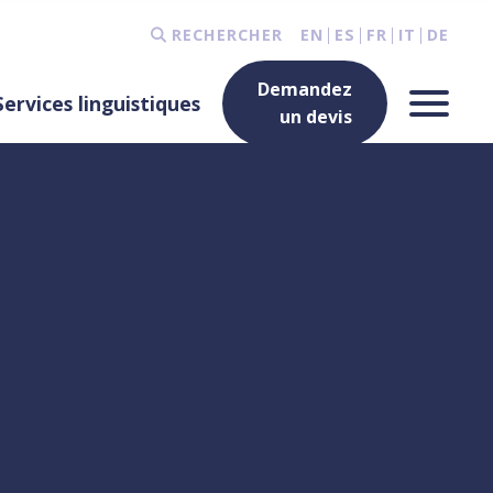
RECHERCHER
EN
ES
FR
IT
DE
Demandez
Services linguistiques
un devis