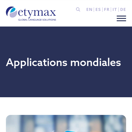
EN
ES
FR
IT
DE
Applications mondiales