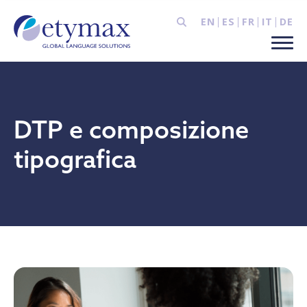
EN
ES
FR
IT
DE
DTP e composizione
tipografica