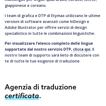
una versione abbreviata del testo.
essere accurata per adattarsi a lingue con lettere
materiale, testo e grafica e di discutere con te su
giapponese e coreano.
speciali, rispettando le linee guida di design del
eventuali immagini che potrebbero richiedere
brand e garantendo coerenza tra tutte le versioni
modifiche per adattarsi meglio al contesto
I team di grafica e DTP di Etymax utilizzano le ultime
linguistiche.
culturale.
versioni di software avanzati come InDesign e
Adobe Illustrator per offrire servizi di design
specialistico in tutte le combinazioni linguistiche.
Per visualizzare l’elenco completo delle lingue
supportate dal nostro servizio DTP,
clicca qui
.
Il
nostro team di supporto sarà lieto di discutere con
te di tutte le tue esigenze di traduzione.
Agenzia di traduzione
certificata
.